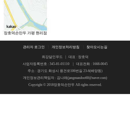
장호덕손만두 가평 현리점
관리자 로그인
개인정보처리방침
찾아오시는길
최강달인푸드 | 대표 : 장호덕
사업자등록번호 : 345-81-01110 | 대표전화 : 1668-0045
주소 : 경기도 화성시 융건로106번길 23-6(배양동)
개인정보관리책임자 : 김나래(jangmandoo60@naver.com)
Copyright © 2018장호덕손만두 All rights reserved.