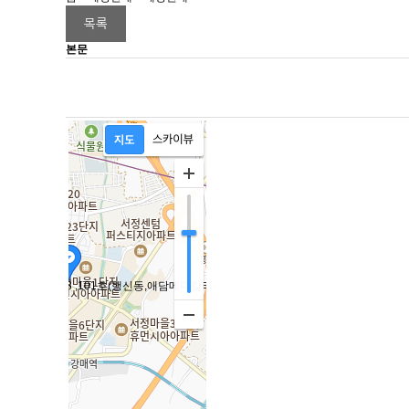
목록
본문
구 행신로 268 ,101호(행신동,애담메디칼타워)