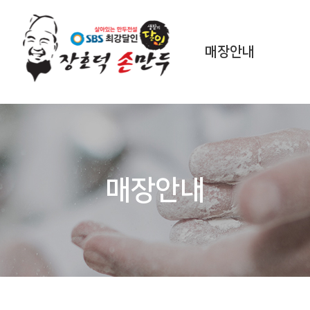
매장안내
매장안내